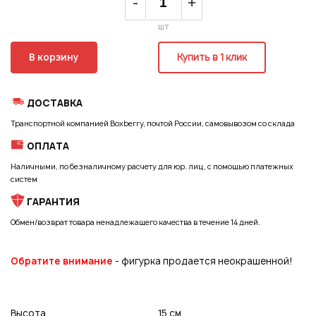
-
+
шт
В корзину
Купить в 1 клик
ДОСТАВКА
Транспортной компанией Boxberry, почтой России, самовывозом со склада
ОПЛАТА
Наличными, по безналичному расчету для юр. лиц, с помощью платежных
систем
ГАРАНТИЯ
Обмен/возврат товара ненадлежащего качества в течение 14 дней.
Обратите внимание
- фигурка продается неокрашенной!
Подписаться на новые возможности
Высота
15 см