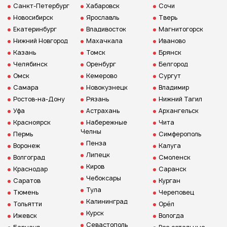
Санкт-Петербург
Хабаровск
Сочи
Новосибирск
Ярославль
Тверь
Екатеринбург
Владивосток
Магнитогорск
Нижний Новгород
Махачкала
Иваново
Казань
Томск
Брянск
Челябинск
Оренбург
Белгород
Омск
Кемерово
Сургут
Самара
Новокузнецк
Владимир
Ростов-на-Дону
Рязань
Нижний Тагил
Уфа
Астрахань
Архангельск
Красноярск
Набережные
Чита
Челны
Пермь
Симферополь
Пенза
Воронеж
Калуга
Липецк
Волгоград
Смоленск
Киров
Краснодар
Саранск
Чебоксары
Саратов
Курган
Тула
Тюмень
Череповец
Калининград
Тольятти
Орёл
Курск
Ижевск
Вологда
Севастополь