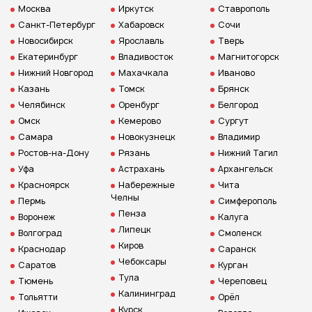
Москва
Иркутск
Ставрополь
Санкт-Петербург
Хабаровск
Сочи
Новосибирск
Ярославль
Тверь
Екатеринбург
Владивосток
Магнитогорск
Нижний Новгород
Махачкала
Иваново
Казань
Томск
Брянск
Челябинск
Оренбург
Белгород
Омск
Кемерово
Сургут
Самара
Новокузнецк
Владимир
Ростов-на-Дону
Рязань
Нижний Тагил
Уфа
Астрахань
Архангельск
Красноярск
Набережные
Чита
Челны
Пермь
Симферополь
Пенза
Воронеж
Калуга
Липецк
Волгоград
Смоленск
Киров
Краснодар
Саранск
Чебоксары
Саратов
Курган
Тула
Тюмень
Череповец
Калининград
Тольятти
Орёл
Курск