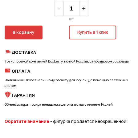
Регистрация
-
+
шт
В корзину
Купить в 1 клик
ДОСТАВКА
Транспортной компанией Boxberry, почтой России, самовывозом со склада
ОПЛАТА
Наличными, по безналичному расчету для юр. лиц, с помощью платежных
систем
ГАРАНТИЯ
Обмен/возврат товара ненадлежащего качества в течение 14 дней.
Обратите внимание
- фигурка продается неокрашенной!
Подписаться на новые возможности