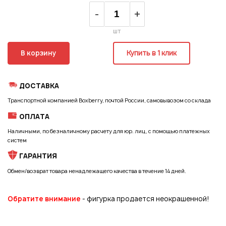
Регистрация
-
+
шт
В корзину
Купить в 1 клик
ДОСТАВКА
Транспортной компанией Boxberry, почтой России, самовывозом со склада
ОПЛАТА
Наличными, по безналичному расчету для юр. лиц, с помощью платежных
систем
ГАРАНТИЯ
Обмен/возврат товара ненадлежащего качества в течение 14 дней.
Обратите внимание
- фигурка продается неокрашенной!
Подписаться на новые возможности