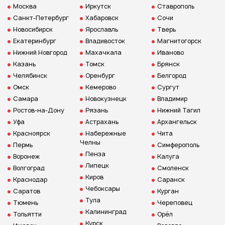
Москва
Иркутск
Ставрополь
Санкт-Петербург
Хабаровск
Сочи
Новосибирск
Ярославль
Тверь
Екатеринбург
Владивосток
Магнитогорск
Нижний Новгород
Махачкала
Иваново
Казань
Томск
Брянск
Челябинск
Оренбург
Белгород
Омск
Кемерово
Сургут
Самара
Новокузнецк
Владимир
Ростов-на-Дону
Рязань
Нижний Тагил
Уфа
Астрахань
Архангельск
Красноярск
Набережные
Чита
Челны
Пермь
Симферополь
Пенза
Воронеж
Калуга
Липецк
Волгоград
Смоленск
Киров
Краснодар
Саранск
Чебоксары
Саратов
Курган
Тула
Тюмень
Череповец
Калининград
Тольятти
Орёл
Курск