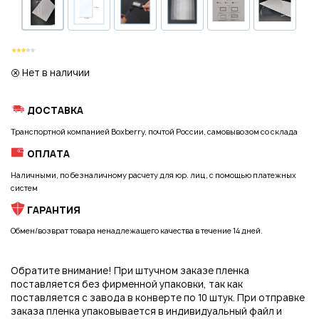
ВОЙТИ ЧЕРЕЗ GOOGLE
Регистрация
Нет в наличии
ДОСТАВКА
Транспортной компанией Boxberry, почтой России, самовывозом со склада
ОПЛАТА
Наличными, по безналичному расчету для юр. лиц, с помощью платежных
систем
ГАРАНТИЯ
Обмен/возврат товара ненадлежащего качества в течение 14 дней.
Обратите внимание! При штучном заказе пленка
поставляется без фирменной упаковки, так как
поставляется с завода в конверте по 10 штук. При отправке
заказа пленка упаковывается в индивидуальный файл и