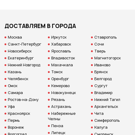
ДОСТАВЛЯЕМ В ГОРОДА
Москва
Иркутск
Ставрополь
Санкт-Петербург
Хабаровск
Сочи
Новосибирск
Ярославль
Тверь
Екатеринбург
Владивосток
Магнитогорск
Нижний Новгород
Махачкала
Иваново
Казань
Томск
Брянск
Челябинск
Оренбург
Белгород
Омск
Кемерово
Сургут
Самара
Новокузнецк
Владимир
Ростов-на-Дону
Рязань
Нижний Тагил
Уфа
Астрахань
Архангельск
Красноярск
Набережные
Чита
Челны
Пермь
Симферополь
Пенза
Воронеж
Калуга
Липецк
Волгоград
Смоленск