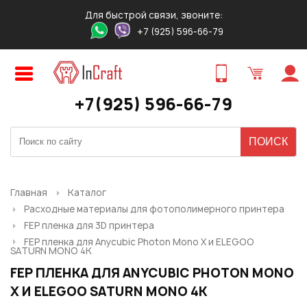
Для быстрой связи, звоните:
+7 (925) 596-66-79
Авторизация
Регистрация
ПРЕДВАРИТЕЛЬНЫЙ ЗАКАЗ
ЗАКАЗ ТОВАРА В 1 КЛИК
ОБРАТНЫЙ ЗВОНОК
ТОВАРА
Оставьте свои контакты для связи!
Быстро и удобно!
+7(925) 596-66-79
Логин:
Ваше имя
Ваше имя
*
*
:
:
Ваше имя
*
:
Пароль:
Контактный телефон
Ваш E-mail
*
:
*
:
Ваш E-mail
*
:
Главная
Каталог
Расходные материалы для фотополимерного принтера
Запомнить меня
FEP пленка для 3D принтера
Ваш телефон
*
:
FEP пленка для Anycubic Photon Mono X и ELEGOO
Ваш E-mail
Ваш телефон
*
:
*
:
SATURN MONO 4K
FEP ПЛЕНКА ДЛЯ ANYCUBIC PHOTON MONO
Забыли свой пароль?
Нужный товар:
X И ELEGOO SATURN MONO 4K
Нужный товар:
Отправить