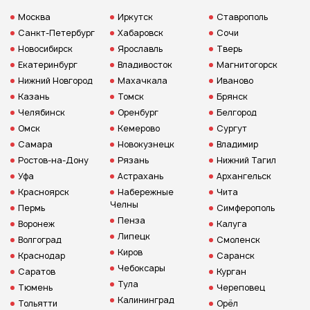
Москва
Иркутск
Ставрополь
Санкт-Петербург
Хабаровск
Сочи
Новосибирск
Ярославль
Тверь
Екатеринбург
Владивосток
Магнитогорск
Нижний Новгород
Махачкала
Иваново
Казань
Томск
Брянск
Челябинск
Оренбург
Белгород
Омск
Кемерово
Сургут
Самара
Новокузнецк
Владимир
Ростов-на-Дону
Рязань
Нижний Тагил
Уфа
Астрахань
Архангельск
Красноярск
Набережные
Чита
Челны
Пермь
Симферополь
Пенза
Воронеж
Калуга
Липецк
Волгоград
Смоленск
Киров
Краснодар
Саранск
Чебоксары
Саратов
Курган
Тула
Тюмень
Череповец
Калининград
Тольятти
Орёл