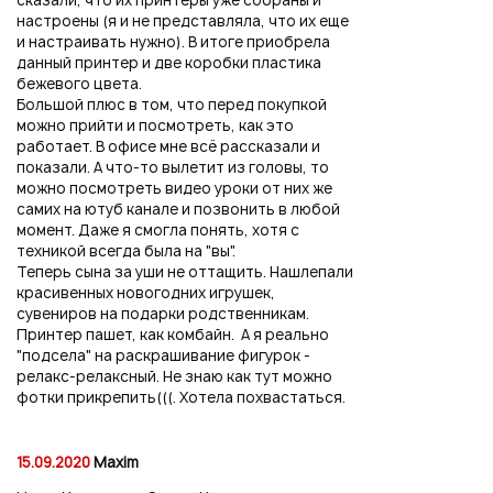
настроены (я и не представляла, что их еще
и настраивать нужно). В итоге приобрела
данный принтер и две коробки пластика
бежевого цвета.
Большой плюс в том, что перед покупкой
можно прийти и посмотреть, как это
работает. В офисе мне всё рассказали и
показали. А что-то вылетит из головы, то
можно посмотреть видео уроки от них же
самих на ютуб канале и позвонить в любой
момент. Даже я смогла понять, хотя с
техникой всегда была на "вы".
Теперь сына за уши не оттащить. Нашлепали
красивенных новогодних игрушек,
сувениров на подарки родственникам.
Принтер пашет, как комбайн. А я реально
"подсела" на раскрашивание фигурок -
релакс-релаксный. Не знаю как тут можно
фотки прикрепить(((. Хотела похвастаться.
15.09.2020
Maxim