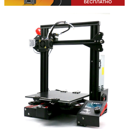
Или войти через соц сети
Нажимая на кнопку "Отправить", вы даете согласие на обработку
Накопительные скидки
персональных данных
ВОЙТИ ЧЕРЕЗ GOOGLE
Отправить
Отправить
Нажимая на кнопку "Отправить", вы даете согласие на обработку
Нажимая на кнопку "Отправить", вы даете согласие на обработку
персональных данных
Розыгрыши подарков
персональных данных
Доступ в закрытый клуб
Или войти через соц сети
ВОЙТИ ЧЕРЕЗ GOOGLE