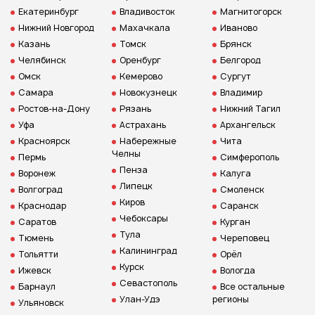
Екатеринбург
Владивосток
Магнитогорск
Нижний Новгород
Махачкала
Иваново
Казань
Томск
Брянск
Челябинск
Оренбург
Белгород
Омск
Кемерово
Сургут
Самара
Новокузнецк
Владимир
Ростов-на-Дону
Рязань
Нижний Тагил
Уфа
Астрахань
Архангельск
Красноярск
Набережные
Чита
Челны
Пермь
Симферополь
Пенза
Воронеж
Калуга
Липецк
Волгоград
Смоленск
Киров
Краснодар
Саранск
Чебоксары
Саратов
Курган
Тула
Тюмень
Череповец
Калининград
Тольятти
Орёл
Курск
Ижевск
Вологда
Севастополь
Барнаул
Все остальные
Улан-Удэ
регионы
Ульяновск