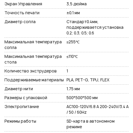
Экран Управления
3,5 дюйма
Точность печати
±0.1 мм
Диаметр сопла
Стандарт0.4мм,
поддерживается установка
0.2; 0.3; 0.5; 0.6
Максимальная температура
≤255℃
сопла
Максимальная температура
≤110℃
стола
Количество экструдеров
1
Поддерживаемые материалы
PLA, PET-G, TPU, FLEX
Диаметр нити
1.75 мм
Размеры с упаковкой
500*500*500 мм
Электропитание
AC100-120V/6.8 A 200-240V/3.4 A
/ 50 / 60Hz
Режимы работы
SD-карта в автономном
режиме