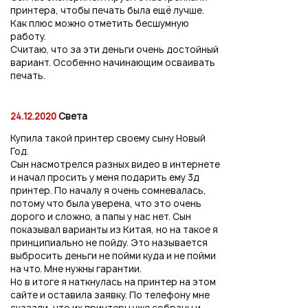
принтера, чтобы печать была ещё лучше.
Как плюс можно отметить бесшумную
работу.
Считаю, что за эти деньги очень достойный
вариант. Особенно начинающим осваивать
печать.
24.12.2020
Света
Купила такой принтер своему сыну Новый
Год.
Сын насмотрелся разных видео в интернете
и начал просить у меня подарить ему 3д
принтер. По началу я очень сомневалась,
потому что была уверена, что это очень
дорого и сложно, а папы у нас нет. Сын
показывал варианты из Китая, но на такое я
принципиально не пойду. Это называется
выбросить деньги не пойми куда и не пойми
на что. Мне нужны гарантии.
Но в итоге я наткнулась на принтер на этом
сайте и оставила заявку. По телефону мне
сказали, что их принтеры уже собраны и