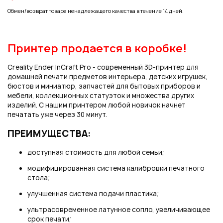
Обмен/возврат товара ненадлежащего качества в течение 14 дней.
Нажимая на кнопку "Отправить", вы даете согласие на обработку
Принтер продается в коробке!
персональных данных
Сreality Ender InCraft Pro - современный 3D-принтер для
домашней печати предметов интерьера, детских игрушек,
бюстов и миниатюр, запчастей для бытовых приборов и
мебели, коллекционных статуэток и множества других
изделий. С нашим принтером любой новичок начнет
печатать уже через 30 минут.
ПРЕИМУЩЕСТВА:
доступная стоимость для любой семьи;
модифицированная система калибровки печатного
стола;
улучшенная система подачи пластика;
ультрасовременное латунное сопло, увеличивающее
срок печати;