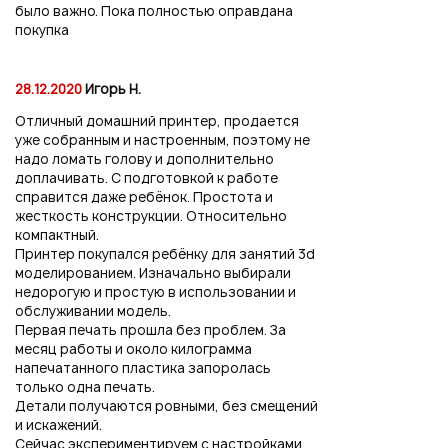
было важно. Пока полностью оправдана
покупка
28.12.2020
Игорь Н.
Отличный домашний принтер, продается
уже собранным и настроенным, поэтому не
надо ломать голову и дополнительно
доплачивать. С подготовкой к работе
справится даже ребёнок. Простота и
жесткость конструкции. Относительно
компактный.
Принтер покупался ребёнку для занятий 3d
моделированием. Изначально выбирали
недорогую и простую в использовании и
обслуживании модель.
Первая печать прошла без проблем. За
месяц работы и около килограмма
напечатанного пластика запоролась
только одна печать.
Детали получаются ровными, без смещений
и искажений.
Сейчас экспериментируем с настройками