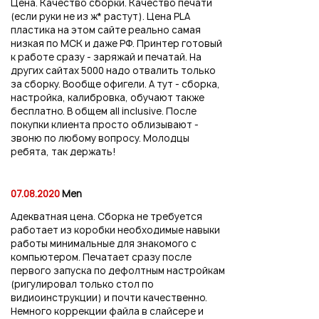
Цена. Качество сборки. Качество печати
(если руки не из ж* растут). Цена PLA
пластика на этом сайте реально самая
низкая по МСК и даже РФ. Принтер готовый
к работе сразу - заряжай и печатай. На
других сайтах 5000 надо отвалить только
за сборку. Вообще офигели. А тут - сборка,
настройка, калибровка, обучают также
бесплатно. В общем all inclusive. После
покупки клиента просто облизывают -
звоню по любому вопросу. Молодцы
ребята, так держать!
07.08.2020
Men
Адекватная цена. Сборка не требуется
работает из коробки необходимые навыки
работы минимальные для знакомого с
компьютером. Печатает сразу после
первого запуска по дефолтным настройкам
(ригулировал только стол по
видиоинструкции) и почти качественно.
Немного коррекции файла в слайсере и