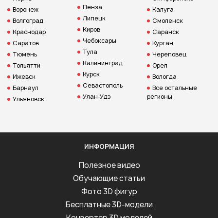
Пенза
Воронеж
Калуга
Липецк
Волгоград
Смоленск
Киров
Краснодар
Саранск
Чебоксары
Саратов
Курган
Тула
Тюмень
Череповец
Калининград
Тольятти
Орёл
Курск
Ижевск
Вологда
Севастополь
Барнаул
Все остальные
Улан-Удэ
регионы
Ульяновск
ИНФОРМАЦИЯ
Полезное видео
Обучающие статьи
Фото 3D фигур
Бесплатные 3D-модели
Конвертер 3D моделей