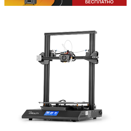
Или войти через соц сети
Нажимая на кнопку "Отправить", вы даете согласие на обработку
Накопительные скидки
персональных данных
ВОЙТИ ЧЕРЕЗ GOOGLE
Отправить
Отправить
Нажимая на кнопку "Отправить", вы даете согласие на обработку
Нажимая на кнопку "Отправить", вы даете согласие на обработку
персональных данных
Розыгрыши подарков
персональных данных
Доступ в закрытый клуб
Или войти через соц сети
ВОЙТИ ЧЕРЕЗ GOOGLE