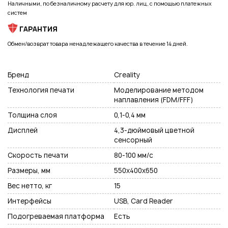
Наличными, по безналичному расчету для юр. лиц, с помощью платежных
систем
ГАРАНТИЯ
Нажимая на кнопку "Отправить", вы даете согласие на обработку
Обмен/возврат товара ненадлежащего качества в течение 14 дней.
персональных данных
Бренд
Creality
Технология печати
Моделирование методом
наплавления (FDM/FFF)
Толщина слоя
0,1-0,4 мм
Дисплей
4,3-дюймовый цветной
сенсорный
Скорость печати
80-100 мм/с
Размеры, мм
550х400х650
Вес нетто, кг
15
Интерфейсы
USB, Card Reader
Подогреваемая платформа
Есть