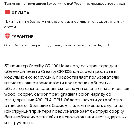
Транспортной компанией Boxberry, почтой России, самовывозом со склада
ОПЛАТА
Наличными, по безналичному расчету для юр. лиц, с помощью платежных
Нажимая на кнопку "Отправить", вы даете согласие на обработку
систем
персональных данных
ГАРАНТИЯ
Обмен/возврат товара ненадлежащего качества в течение 14 дней.
3D принтер Creality CR-10S Новая модель принтера для
объемной печати Creality CR-10S при своей простоте и
модульной конструкции, предоставляет пользователю
впечатляющие возможности построения объемных
объектов с использованием таких уникальных пластиков как
wood, cooper, carbon fiber, gradient color, наряду со
стандартными ABS, PLA, TPU. Область печати устройства
отличается большим объемом, а алюминиевая модульная
конструкция принтера предусматривает быструю сборку,
без необходимости пайки и использования нестандартных
инструментов.