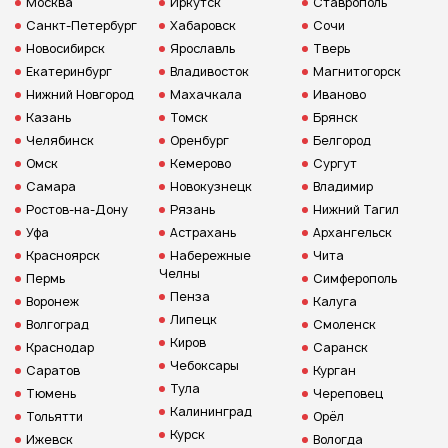
Москва
Иркутск
Ставрополь
Санкт-Петербург
Хабаровск
Сочи
Новосибирск
Ярославль
Тверь
Екатеринбург
Владивосток
Магнитогорск
Нижний Новгород
Махачкала
Иваново
Казань
Томск
Брянск
Челябинск
Оренбург
Белгород
Омск
Кемерово
Сургут
Самара
Новокузнецк
Владимир
Ростов-на-Дону
Рязань
Нижний Тагил
Уфа
Астрахань
Архангельск
Красноярск
Набережные
Чита
Челны
Пермь
Симферополь
Пенза
Воронеж
Калуга
Липецк
Волгоград
Смоленск
Киров
Краснодар
Саранск
Чебоксары
Саратов
Курган
Тула
Тюмень
Череповец
Калининград
Тольятти
Орёл
Курск
Ижевск
Вологда