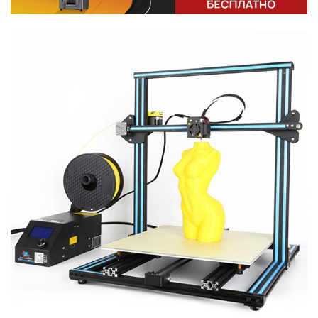
Или войти через соц сети
Нажимая на кнопку "Отправить", вы даете согласие на обработку
Накопительные скидки
персональных данных
ВОЙТИ ЧЕРЕЗ GOOGLE
Отправить
Отправить
Нажимая на кнопку "Отправить", вы даете согласие на обработку
Нажимая на кнопку "Отправить", вы даете согласие на обработку
персональных данных
Розыгрыши подарков
персональных данных
Доступ в закрытый клуб
Или войти через соц сети
ВОЙТИ ЧЕРЕЗ GOOGLE