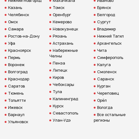
Нижний Новгород
Махачкала
Иваново
Казань
Томск
Брянск
Челябинск
Оренбург
Белгород
Омск
Кемерово
Сургут
Самара
Новокузнецк
Владимир
Ростов-на-Дону
Рязань
Нижний Тагил
Уфа
Астрахань
Архангельск
Красноярск
Набережные
Чита
Челны
Пермь
Симферополь
Пенза
Воронеж
Калуга
Липецк
Волгоград
Смоленск
Киров
Краснодар
Саранск
Чебоксары
Саратов
Курган
Тула
Тюмень
Череповец
Калининград
Тольятти
Орёл
Курск
Ижевск
Вологда
Севастополь
Барнаул
Все остальные
Улан-Удэ
регионы
Ульяновск