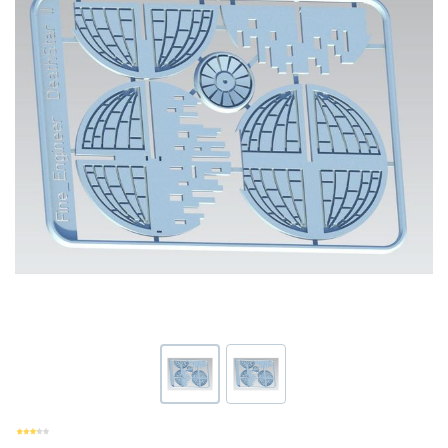
Или войти через соц сети
Нажимая на кнопку "Отправить", вы даете согласие на обработку
Накопительные скидки
персональных данных
ВОЙТИ ЧЕРЕЗ GOOGLE
Отправить
Отправить
Нажимая на кнопку "Отправить", вы даете согласие на обработку
Нажимая на кнопку "Отправить", вы даете согласие на обработку
персональных данных
Розыгрыши подарков
персональных данных
Доступ в закрытый клуб
Или войти через соц сети
ВОЙТИ ЧЕРЕЗ GOOGLE