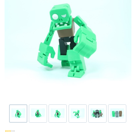
Или войти через соц сети
Нажимая на кнопку "Отправить", вы даете согласие на обработку
Накопительные скидки
персональных данных
ВОЙТИ ЧЕРЕЗ GOOGLE
Отправить
Отправить
Нажимая на кнопку "Отправить", вы даете согласие на обработку
Нажимая на кнопку "Отправить", вы даете согласие на обработку
персональных данных
Розыгрыши подарков
персональных данных
Доступ в закрытый клуб
Или войти через соц сети
ВОЙТИ ЧЕРЕЗ GOOGLE