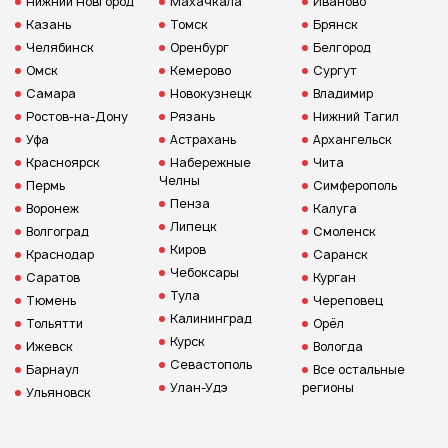
Нижний Новгород
Махачкала
Иваново
Казань
Томск
Брянск
Челябинск
Оренбург
Белгород
Омск
Кемерово
Сургут
Самара
Новокузнецк
Владимир
Ростов-на-Дону
Рязань
Нижний Тагил
Уфа
Астрахань
Архангельск
Красноярск
Набережные
Чита
Челны
Пермь
Симферополь
Пенза
Воронеж
Калуга
Липецк
Волгоград
Смоленск
Киров
Краснодар
Саранск
Чебоксары
Саратов
Курган
Тула
Тюмень
Череповец
Калининград
Тольятти
Орёл
Курск
Ижевск
Вологда
Севастополь
Барнаул
Все остальные
Улан-Удэ
регионы
Ульяновск