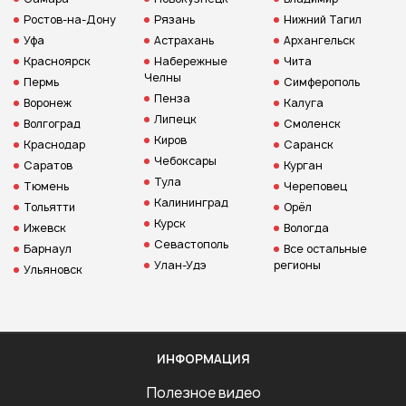
Ростов-на-Дону
Рязань
Нижний Тагил
Уфа
Астрахань
Архангельск
Красноярск
Набережные
Чита
Челны
Пермь
Симферополь
Пенза
Воронеж
Калуга
Липецк
Волгоград
Смоленск
Киров
Краснодар
Саранск
Чебоксары
Саратов
Курган
Тула
Тюмень
Череповец
Калининград
Тольятти
Орёл
Курск
Ижевск
Вологда
Севастополь
Барнаул
Все остальные
Улан-Удэ
регионы
Ульяновск
ИНФОРМАЦИЯ
Полезное видео