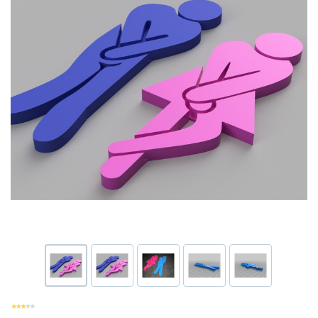
Или войти через соц сети
Нажимая на кнопку "Отправить", вы даете согласие на обработку
Накопительные скидки
персональных данных
ВОЙТИ ЧЕРЕЗ GOOGLE
Отправить
Отправить
Нажимая на кнопку "Отправить", вы даете согласие на обработку
Нажимая на кнопку "Отправить", вы даете согласие на обработку
персональных данных
Розыгрыши подарков
персональных данных
Доступ в закрытый клуб
Или войти через соц сети
ВОЙТИ ЧЕРЕЗ GOOGLE