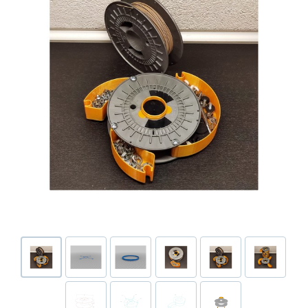
Или войти через соц сети
Нажимая на кнопку "Отправить", вы даете согласие на обработку
Накопительные скидки
персональных данных
ВОЙТИ ЧЕРЕЗ GOOGLE
Отправить
Отправить
Нажимая на кнопку "Отправить", вы даете согласие на обработку
Нажимая на кнопку "Отправить", вы даете согласие на обработку
персональных данных
Розыгрыши подарков
персональных данных
Доступ в закрытый клуб
Или войти через соц сети
ВОЙТИ ЧЕРЕЗ GOOGLE