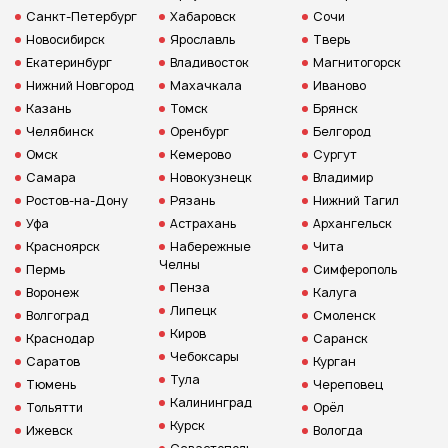
Санкт-Петербург
Хабаровск
Сочи
Новосибирск
Ярославль
Тверь
Екатеринбург
Владивосток
Магнитогорск
Нижний Новгород
Махачкала
Иваново
Казань
Томск
Брянск
Челябинск
Оренбург
Белгород
Омск
Кемерово
Сургут
Самара
Новокузнецк
Владимир
Ростов-на-Дону
Рязань
Нижний Тагил
Уфа
Астрахань
Архангельск
Красноярск
Набережные
Чита
Челны
Пермь
Симферополь
Пенза
Воронеж
Калуга
Липецк
Волгоград
Смоленск
Киров
Краснодар
Саранск
Чебоксары
Саратов
Курган
Тула
Тюмень
Череповец
Калининград
Тольятти
Орёл
Курск
Ижевск
Вологда