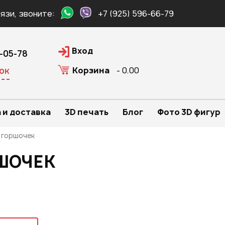
язи, звоните:
+7 (925) 596-66-79
Вход
0-05-78
Корзина
- 0.00
ок
 и доставка
3D печать
Блог
Фото 3D фигур
 горшочек
ШОЧЕК