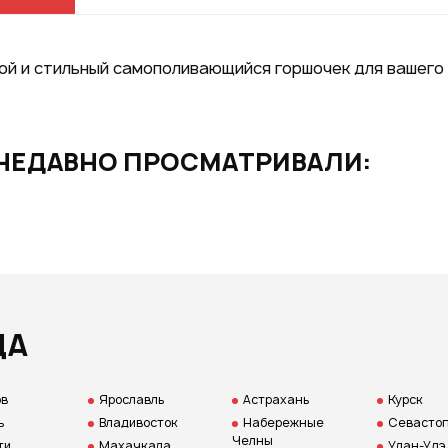
GOOGLE
ой и стильный самополивающийся горшочек для вашего 
возм
НЕДАВНО ПРОСМАТРИВАЛИ:
Нажим
даете
персо
ДА
ов
Ярославль
Астрахань
Курск
ь
Владивосток
Набережные
Севастоп
Челны
ти
Махачкала
Улан-Удэ