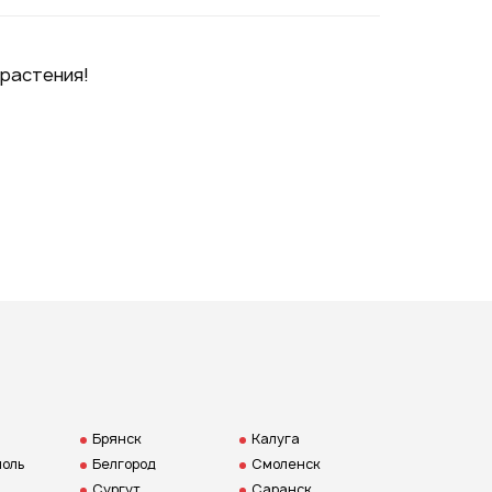
Подписаться на новые
растения!
ожности
ая на кнопку "Отправить", вы
 согласие на обработку
нальных данных
Брянск
Калуга
оль
Белгород
Смоленск
Сургут
Саранск