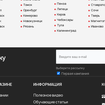
Пенза
к
Томск
Ставропо
Липецк
л
Оренбург
Сочи
Киров
вск
Кемерово
Тверь
Чебоксары
к
Новокузнецк
Магнитог
Тула
вск
Рязань
Иваново
Калининград
ку
Выберите рассылку
Первая кампания
АЗИНЕ
ИНФОРМАЦИЯ
К
ании
Полезное видео
Обучающие статьи