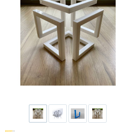
Или войти через соц сети
Нажимая на кнопку "Отправить", вы даете согласие на обработку
Накопительные скидки
персональных данных
ВОЙТИ ЧЕРЕЗ GOOGLE
Отправить
Отправить
Нажимая на кнопку "Отправить", вы даете согласие на обработку
Нажимая на кнопку "Отправить", вы даете согласие на обработку
персональных данных
Розыгрыши подарков
персональных данных
Доступ в закрытый клуб
Или войти через соц сети
ВОЙТИ ЧЕРЕЗ GOOGLE