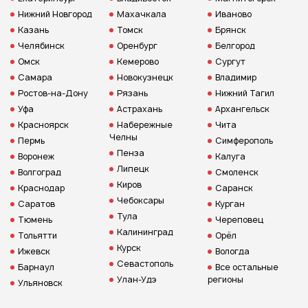
Нижний Новгород
Махачкала
Иваново
Казань
Томск
Брянск
Челябинск
Оренбург
Белгород
Омск
Кемерово
Сургут
Самара
Новокузнецк
Владимир
Ростов-на-Дону
Рязань
Нижний Тагил
Уфа
Астрахань
Архангельск
Красноярск
Набережные
Чита
Челны
Пермь
Симферополь
Пенза
Воронеж
Калуга
Липецк
Волгоград
Смоленск
Киров
Краснодар
Саранск
Чебоксары
Саратов
Курган
Тула
Тюмень
Череповец
Калининград
Тольятти
Орёл
Курск
Ижевск
Вологда
Севастополь
Барнаул
Все остальные
Улан-Удэ
регионы
Ульяновск