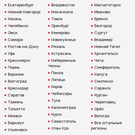
Екатеринбург
Владивосток
Магнитогорск
Нижний Новгород
Махачкала
Иваново
Казань
Томск
Брянск
Челябинск
Оренбург
Белгород
Омск
Кемерово
Сургут
Самара
Новокузнецк
Владимир
Ростов-на-Дону
Рязань
Нижний Тагил
Уфа
Астрахань
Архангельск
Красноярск
Набережные
Чита
Челны
Пермь
Симферополь
Пенза
Воронеж
Калуга
Липецк
Волгоград
Смоленск
Киров
Краснодар
Саранск
Чебоксары
Саратов
Курган
Тула
Тюмень
Череповец
Калининград
Тольятти
Орёл
Курск
Ижевск
Вологда
Севастополь
Барнаул
Все остальные
Улан-Удэ
регионы
Ульяновск