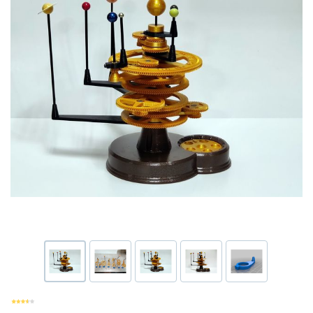
Или войти через соц сети
Нажимая на кнопку "Отправить", вы даете согласие на обработку
Накопительные скидки
персональных данных
ВОЙТИ ЧЕРЕЗ GOOGLE
Отправить
Отправить
Нажимая на кнопку "Отправить", вы даете согласие на обработку
Нажимая на кнопку "Отправить", вы даете согласие на обработку
персональных данных
Розыгрыши подарков
персональных данных
Доступ в закрытый клуб
Или войти через соц сети
ВОЙТИ ЧЕРЕЗ GOOGLE