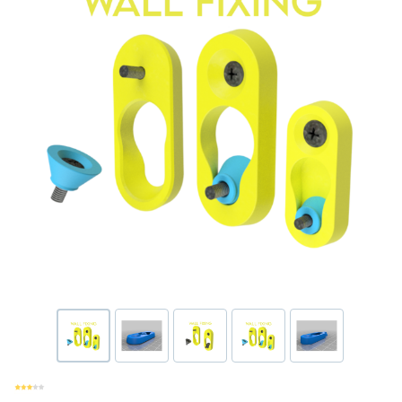
Или войти через соц сети
Нажимая на кнопку "Отправить", вы даете согласие на обработку
Накопительные скидки
персональных данных
ВОЙТИ ЧЕРЕЗ GOOGLE
Отправить
Отправить
Нажимая на кнопку "Отправить", вы даете согласие на обработку
Нажимая на кнопку "Отправить", вы даете согласие на обработку
персональных данных
Розыгрыши подарков
персональных данных
Доступ в закрытый клуб
Или войти через соц сети
ВОЙТИ ЧЕРЕЗ GOOGLE