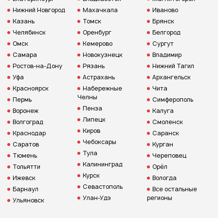
Нижний Новгород
Махачкала
Иваново
Казань
Томск
Брянск
Челябинск
Оренбург
Белгород
Омск
Кемерово
Сургут
Самара
Новокузнецк
Владимир
Ростов-на-Дону
Рязань
Нижний Тагил
Уфа
Астрахань
Архангельск
Красноярск
Набережные
Чита
Челны
Пермь
Симферополь
Пенза
Воронеж
Калуга
Липецк
Волгоград
Смоленск
Киров
Краснодар
Саранск
Чебоксары
Саратов
Курган
Тула
Тюмень
Череповец
Калининград
Тольятти
Орёл
Курск
Ижевск
Вологда
Севастополь
Барнаул
Все остальные
Улан-Удэ
регионы
Ульяновск