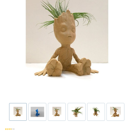
Или войти через соц сети
Нажимая на кнопку "Отправить", вы даете согласие на обработку
Накопительные скидки
персональных данных
ВОЙТИ ЧЕРЕЗ GOOGLE
Отправить
Отправить
Нажимая на кнопку "Отправить", вы даете согласие на обработку
Нажимая на кнопку "Отправить", вы даете согласие на обработку
персональных данных
Розыгрыши подарков
персональных данных
Доступ в закрытый клуб
Или войти через соц сети
ВОЙТИ ЧЕРЕЗ GOOGLE