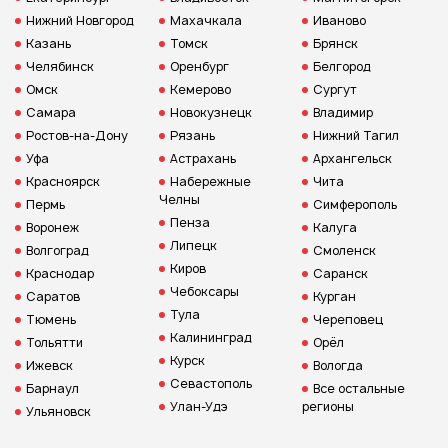
Нижний Новгород
Махачкала
Иваново
Казань
Томск
Брянск
Челябинск
Оренбург
Белгород
Омск
Кемерово
Сургут
Самара
Новокузнецк
Владимир
Ростов-на-Дону
Рязань
Нижний Тагил
Уфа
Астрахань
Архангельск
Красноярск
Набережные
Чита
Челны
Пермь
Симферополь
Пенза
Воронеж
Калуга
Липецк
Волгоград
Смоленск
Киров
Краснодар
Саранск
Чебоксары
Саратов
Курган
Тула
Тюмень
Череповец
Калининград
Тольятти
Орёл
Курск
Ижевск
Вологда
Севастополь
Барнаул
Все остальные
Улан-Удэ
регионы
Ульяновск