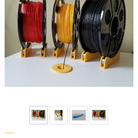
Или войти через соц сети
Нажимая на кнопку "Отправить", вы даете согласие на обработку
Накопительные скидки
персональных данных
ВОЙТИ ЧЕРЕЗ GOOGLE
Отправить
Отправить
Нажимая на кнопку "Отправить", вы даете согласие на обработку
Нажимая на кнопку "Отправить", вы даете согласие на обработку
персональных данных
Розыгрыши подарков
персональных данных
Доступ в закрытый клуб
Или войти через соц сети
ВОЙТИ ЧЕРЕЗ GOOGLE