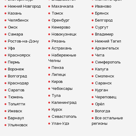
Нижний Новгород
Махачкала
Иваново
Казань
Томск
Брянск
Челябинск
Оренбург
Белгород
Омск
Кемерово
Сургут
Самара
Новокузнецк
Владимир
Ростов-на-Дону
Рязань
Нижний Тагил
Уфа
Астрахань
Архангельск
Красноярск
Набережные
Чита
Челны
Пермь
Симферополь
Пенза
Воронеж
Калуга
Липецк
Волгоград
Смоленск
Киров
Краснодар
Саранск
Чебоксары
Саратов
Курган
Тула
Тюмень
Череповец
Калининград
Тольятти
Орёл
Курск
Ижевск
Вологда
Севастополь
Барнаул
Все остальные
Улан-Удэ
регионы
Ульяновск