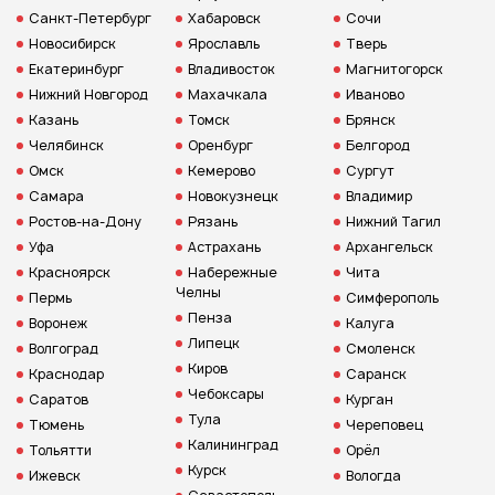
Санкт-Петербург
Хабаровск
Сочи
Новосибирск
Ярославль
Тверь
Екатеринбург
Владивосток
Магнитогорск
Нижний Новгород
Махачкала
Иваново
Казань
Томск
Брянск
Челябинск
Оренбург
Белгород
Омск
Кемерово
Сургут
Самара
Новокузнецк
Владимир
Ростов-на-Дону
Рязань
Нижний Тагил
Уфа
Астрахань
Архангельск
Красноярск
Набережные
Чита
Челны
Пермь
Симферополь
Пенза
Воронеж
Калуга
Липецк
Волгоград
Смоленск
Киров
Краснодар
Саранск
Чебоксары
Саратов
Курган
Тула
Тюмень
Череповец
Калининград
Тольятти
Орёл
Курск
Ижевск
Вологда