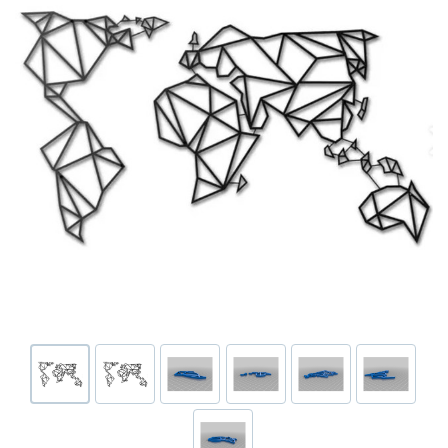
Или войти через соц сети
Нажимая на кнопку "Отправить", вы даете согласие на обработку
Накопительные скидки
персональных данных
ВОЙТИ ЧЕРЕЗ GOOGLE
Отправить
Отправить
Нажимая на кнопку "Отправить", вы даете согласие на обработку
Нажимая на кнопку "Отправить", вы даете согласие на обработку
персональных данных
Розыгрыши подарков
персональных данных
Доступ в закрытый клуб
Или войти через соц сети
ВОЙТИ ЧЕРЕЗ GOOGLE